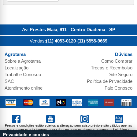
Av. Prestes Maia, 811 - Centro
Diadema
-
SP
Vendas:
(11) 4053-0120
-
(11) 5555-9669
Agrotama
Dúvidas
Sobre a
Agrotama
Como Comprar
Localização
Trocas e Reembolso
Trabalhe Conosco
Site Seguro
SAC
Política de Privacidade
Atendimento online
Fale Conosco
Preços e condições estão sujeitos a alteração sem aviso prévio e são válidos apenas
para compras pela internet, nesta data ou enquanto houver estoque na Loja Virtual.
Vendas sujeitas a análise e confirmação de dados. As imagens dos produtos são
Privacidade e cookies