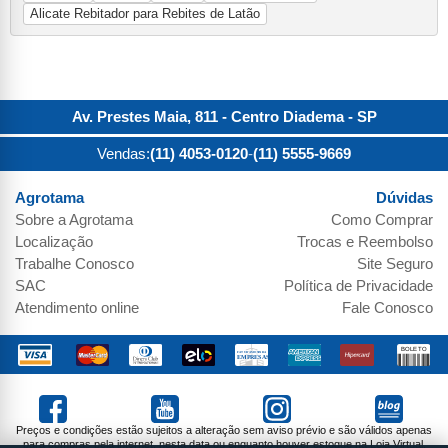
Alicate Rebitador para Rebites de Latão
Av. Prestes Maia, 811 - Centro
Diadema
-
SP
Vendas:
(11) 4053-0120
-
(11) 5555-9669
Agrotama
Dúvidas
Sobre a
Agrotama
Como Comprar
Localização
Trocas e Reembolso
Trabalhe Conosco
Site Seguro
SAC
Política de Privacidade
Atendimento online
Fale Conosco
Preços e condições estão sujeitos a alteração sem aviso prévio e são válidos apenas
para compras pela internet, nesta data ou enquanto houver estoque na Loja Virtual.