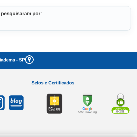
m pesquisaram por:
iadema
-
SP
Selos e Certificados