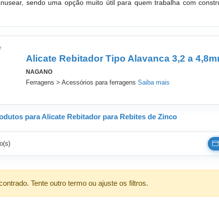
manusear, sendo uma opção muito útil para quem trabalha com const
Alicate Rebitador Tipo Alavanca 3,2 a 4,8
NAGANO
Ferragens > Acessórios para ferragens
Saiba mais
dutos para Alicate Rebitador para Rebites de Zinco
o(s)
ntrado. Tente outro termo ou ajuste os filtros.