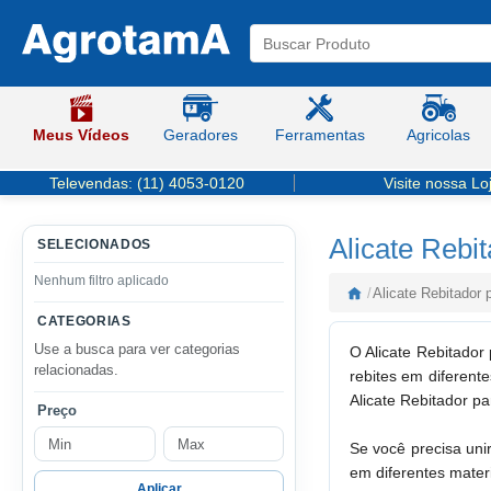
Meus Vídeos
Geradores
Ferramentas
Agricolas
Televendas:
(11) 4053-0120
Visite nossa Lo
Alicate Rebi
SELECIONADOS
Nenhum filtro aplicado
/
Alicate Rebitador 
CATEGORIAS
Use a busca para ver categorias
O Alicate Rebitador 
relacionadas.
rebites em diferente
Alicate Rebitador p
Preço
Se você precisa unir
em diferentes materi
Aplicar