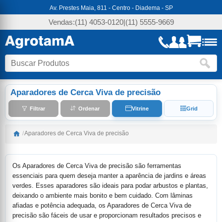
Av. Prestes Maia, 811 - Centro - Diadema - SP
Vendas:
(11) 4053-0120
|
(11) 5555-9669
Aparadores de Cerca Viva de precisão
Filtrar
Ordenar
Vitrine
Grid
/
Aparadores de Cerca Viva de precisão
Os Aparadores de Cerca Viva de precisão são ferramentas
essenciais para quem deseja manter a aparência de jardins e áreas
verdes. Esses aparadores são ideais para podar arbustos e plantas,
deixando o ambiente mais bonito e bem cuidado. Com lâminas
afiadas e potência adequada, os Aparadores de Cerca Viva de
precisão são fáceis de usar e proporcionam resultados precisos e