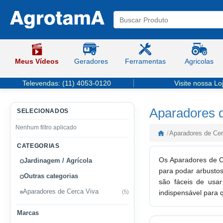
Meus Vídeos
Geradores
Ferramentas
Agricolas
Televendas:
(11) 4053-0120
Visite nossa Lo
Aparadores 
SELECIONADOS
Nenhum filtro aplicado
/
Aparadores de Cer
CATEGORIAS
Os Aparadores de C
Jardinagem / Agrícola
para podar arbustos
Outras categorias
são fáceis de usar
Aparadores de Cerca Viva
(5)
indispensável para 
Marcas