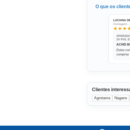
O que os clien
LUCIANA D
Contagem -
★★★
APARADO
20 POL 
ACHEI 
Estou co
comprou
Clientes interes
Agrotama
Nagano