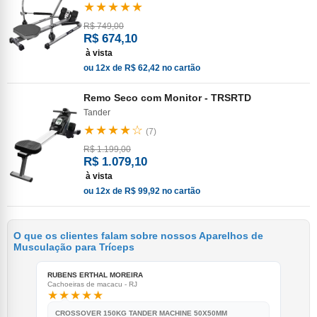
★★★★★
R$ 749,00
R$ 674,10
à vista
ou 12x de R$ 62,42 no cartão
Remo Seco com Monitor - TRSRTD
Tander
★★★★☆
(7)
R$ 1.199,00
R$ 1.079,10
à vista
ou 12x de R$ 99,92 no cartão
O que os clientes falam sobre nossos Aparelhos de
Musculação para Tríceps
RUBENS ERTHAL MOREIRA
ERI
Cachoeiras de macacu - RJ
Nero
★★★★★
★
CROSSOVER 150KG TANDER MACHINE 50X50MM
C