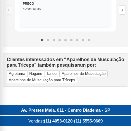
PREÇO
O
‹
›
Gostei muito
Pa
Clientes interessados em "Aparelhos de Musculação
para Tríceps" também pesquisaram por:
Agrotama
Nagano
Tander
Aparelhos de Musculação
Aparelhos de Musculação para Tríceps
Av. Prestes Maia, 811 - Centro
Diadema
-
SP
Vendas:
(11) 4053-0120
-
(11) 5555-9669