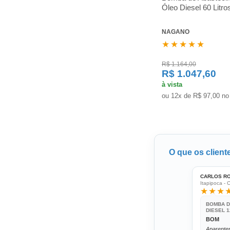
Óleo Diesel 60 Litro
NAGANO
★★★★★
R$ 1.164,00
R$ 1.047,60
à vista
ou 12x de R$ 97,00 no
O que os clien
CARLOS R
Itapipoca - 
★★★
BOMBA D
DIESEL 1
BOM
Aparente