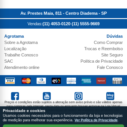
Av. Prestes Maia, 811 - Centro
Diadema
-
SP
Vendas:
(11) 4053-0120
-
(11) 5555-9669
Agrotama
Dúvidas
Sobre a
Agrotama
Como Comprar
Localização
Trocas e Reembolso
Trabalhe Conosco
Site Seguro
SAC
Política de Privacidade
Atendimento online
Fale Conosco
Preços e condições estão sujeitos a alteração sem aviso prévio e são válidos apenas
para compras pela internet, nesta data ou enquanto houver estoque na Loja Virtual.
Vendas sujeitas a análise e confirmação de dados. As imagens dos produtos são
Privacidade e cookies
meramente ilustrativas. Parcela mínima de R$19,99. Produtos sujeitos a
Usamos cookies necessários para o funcionamento da loja e tecnologias
disponibilidade de estoque. Não nos responsabilizamos pela montagem dos
de medição para melhorar sua experiência.
Ver Política de Privacidade
.
equipamentos vendidos no site. Em caso de divergência preços no site o valor válido
do Carrinho de Compras.