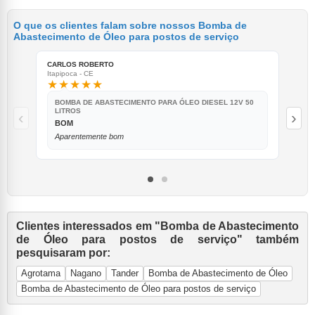
O que os clientes falam sobre nossos Bomba de
Abastecimento de Óleo para postos de serviço
CARLOS ROBERTO
CLE
Itapipoca - CE
Araç
★★★★★
★
BOMBA DE ABASTECIMENTO PARA ÓLEO DIESEL 12V 50
B
LITROS
L
‹
›
BOM
V
Aparentemente bom
Eq
Clientes interessados em "Bomba de Abastecimento
de Óleo para postos de serviço" também
pesquisaram por:
Agrotama
Nagano
Tander
Bomba de Abastecimento de Óleo
Bomba de Abastecimento de Óleo para postos de serviço