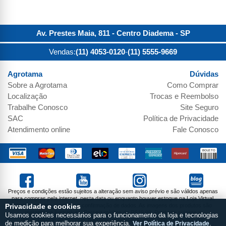
Av. Prestes Maia, 811 - Centro
Diadema
-
SP
Vendas:
(11) 4053-0120
-
(11) 5555-9669
Agrotama
Dúvidas
Sobre a
Agrotama
Como Comprar
Localização
Trocas e Reembolso
Trabalhe Conosco
Site Seguro
SAC
Política de Privacidade
Atendimento online
Fale Conosco
Preços e condições estão sujeitos a alteração sem aviso prévio e são válidos apenas
para compras pela internet, nesta data ou enquanto houver estoque na Loja Virtual.
Vendas sujeitas a análise e confirmação de dados. As imagens dos produtos são
Privacidade e cookies
meramente ilustrativas. Parcela mínima de R$19,99. Produtos sujeitos a
Usamos cookies necessários para o funcionamento da loja e tecnologias
disponibilidade de estoque. Não nos responsabilizamos pela montagem dos
de medição para melhorar sua experiência.
Ver Política de Privacidade
.