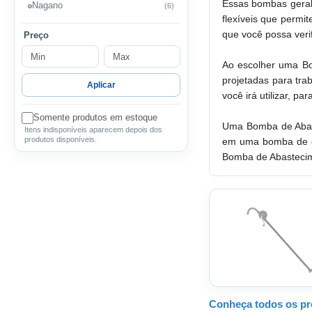
Essas bombas geralm
Nagano
(6)
flexíveis que permi
que você possa verif
Preço
Ao escolher uma Bo
projetadas para tra
Aplicar
você irá utilizar, 
Somente produtos em estoque
Uma Bomba de Abaste
Itens indisponíveis aparecem depois dos
produtos disponíveis.
em uma bomba de qu
Bomba de Abastecime
Conheça todos os pr