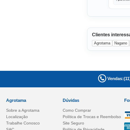
Clientes interes
Agrotama
Nagano
Vendas:
(11
Agrotama
Dúvidas
Fo
Sobre a
Agrotama
Como Comprar
Localização
Política de Trocas e Reembolso
Trabalhe Conosco
Site Seguro
SAC
Política de Privacidade