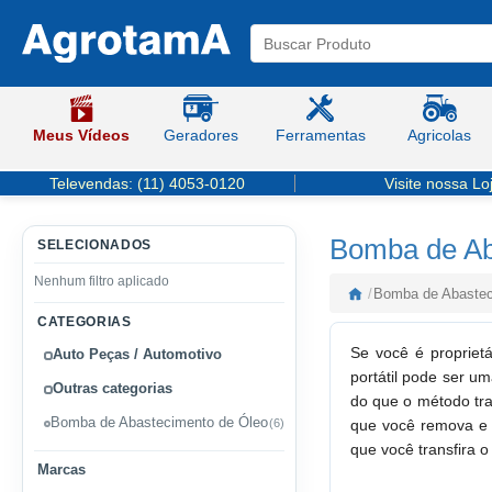
Meus Vídeos
Geradores
Ferramentas
Agricolas
Televendas:
(11) 4053-0120
Visite nossa Lo
Bomba de Aba
SELECIONADOS
Nenhum filtro aplicado
/
Bomba de Abasteci
CATEGORIAS
Se você é propriet
Auto Peças / Automotivo
portátil pode ser u
Outras categorias
do que o método tra
Bomba de Abastecimento de Óleo
(6)
que você remova e 
que você transfira 
Marcas