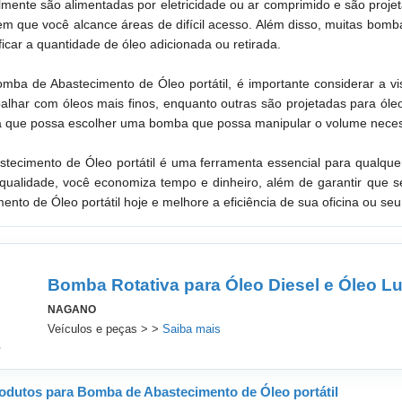
ente são alimentadas por eletricidade ou ar comprimido e são proje
tem que você alcance áreas de difícil acesso. Além disso, muitas bom
icar a quantidade de óleo adicionada ou retirada.
mba de Abastecimento de Óleo portátil, é importante considerar a v
balhar com óleos mais finos, enquanto outras são projetadas para ól
para que possa escolher uma bomba que possa manipular o volume neces
cimento de Óleo portátil é uma ferramenta essencial para qualquer 
alidade, você economiza tempo e dinheiro, além de garantir que seu
nto de Óleo portátil hoje e melhore a eficiência de sua oficina ou seu
Bomba Rotativa para Óleo Diesel e Óleo Lu
NAGANO
Veículos e peças > >
Saiba mais
odutos para Bomba de Abastecimento de Óleo portátil