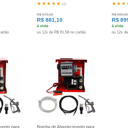
★★★★★
★★★
(1)
R$ 979,00
R$ 999,00
R$ 881,10
R$ 89
à vista
à vista
cartão
ou 12x de R$ 81,58 no cartão
ou 12x de
mento para
Bomba de Abastecimento para