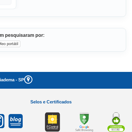
ém pesquisaram por:
eo portátil
iadema
-
SP
Selos e Certificados