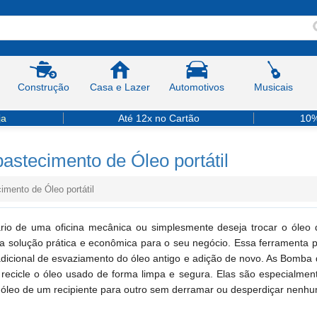
Construção
Casa e Lazer
Automotivos
Musicais
ja
Até 12x no Cartão
10%
stecimento de Óleo portátil
mento de Óleo portátil
ário de uma oficina mecânica ou simplesmente deseja trocar o ól
ma solução prática e econômica para o seu negócio. Essa ferramenta po
dicional de esvaziamento do óleo antigo e adição de novo. As Bomba d
recicle o óleo usado de forma limpa e segura. Elas são especialmen
o óleo de um recipiente para outro sem derramar ou desperdiçar nenhu