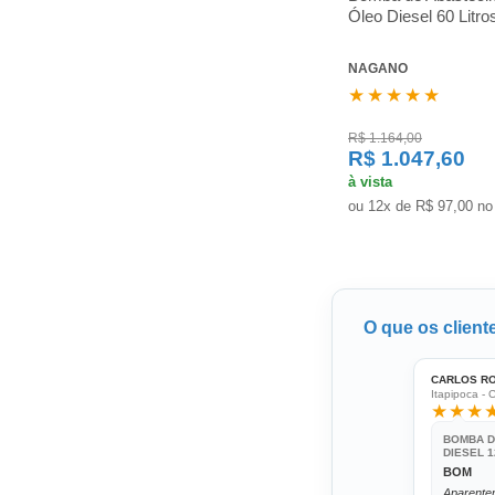
Óleo Diesel 60 Litro
NAGANO
★★★★★
R$ 1.164,00
R$ 1.047,60
à vista
ou 12x de R$ 97,00 no
O que os clien
CARLOS R
Itapipoca - 
★★★
BOMBA D
DIESEL 1
BOM
Aparente