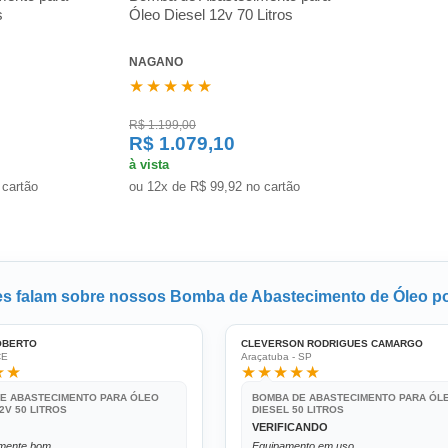
s
Óleo Diesel 12v 70 Litros
NAGANO
★★★★★
R$ 1.199,00
R$ 1.079,10
à vista
 cartão
ou 12x de R$ 99,92 no cartão
tes falam sobre nossos Bomba de Abastecimento de Óleo por
OBERTO
CLEVERSON RODRIGUES CAMARGO
CE
Araçatuba - SP
★★
★★★★★
E ABASTECIMENTO PARA ÓLEO
BOMBA DE ABASTECIMENTO PARA ÓL
2V 50 LITROS
DIESEL 50 LITROS
VERIFICANDO
mente bom
Equipamento em uso