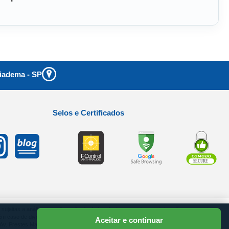
iadema
-
SP
Selos e Certificados
as sujeitas a análise e confirmação de dados. As imagens dos produtos são meramente
Em caso de divergência preços no site o valor válido do Carrinho de Compras.
Aceitar e continuar
Prestes Maia, 811 - Centro - Diadema - SP