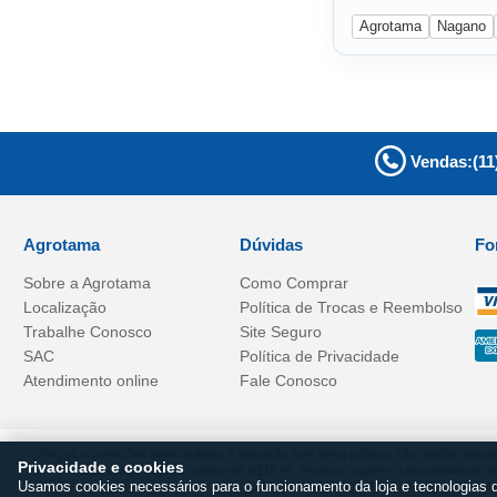
Agrotama
Nagano
Vendas:
(11
Agrotama
Dúvidas
Fo
Sobre a
Agrotama
Como Comprar
Localização
Política de Trocas e Reembolso
Trabalhe Conosco
Site Seguro
SAC
Política de Privacidade
Atendimento online
Fale Conosco
Preços e condições estão sujeitos a alteração sem aviso prévio e são válidos apena
Privacidade e cookies
ilustrativas. Parcela mínima de R$19,99. Produtos sujeitos a disponibilidad
Usamos cookies necessários para o funcionamento da loja e tecnologias 
NTS DO BRASIL COMERCIO DE MAQUINAS E FER