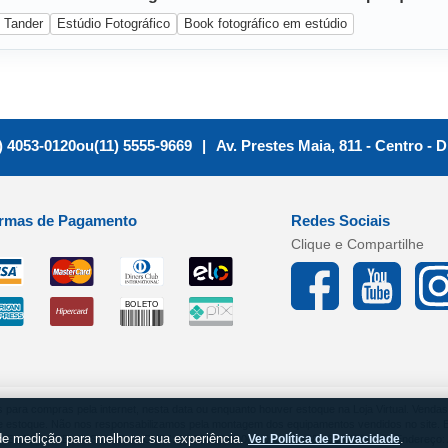
Tander
Estúdio Fotográfico
Book fotográfico em estúdio
) 4053-0120
ou
(11) 5555-9669
|
Av. Prestes Maia, 811 - Centro
-
D
rmas de Pagamento
Redes Sociais
Clique e Compartilhe
s para compras pela internet, nesta data ou enquanto houver estoque na Loja Virtual. Vend
e de estoque. Não nos responsabilizamos pela montagem dos equipamentos vendidos no site. 
de medição para melhorar sua experiência.
.
Ver Política de Privacidade
RAMENTAS EIRELI / CNPJ: 05.984.457/0001-00 / I.E.: 286.663.859.110 / Endereço: Av. 