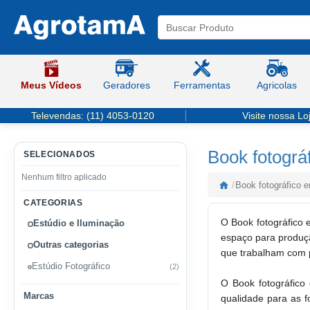
Meus Vídeos
Geradores
Ferramentas
Agricolas
Televendas:
(11) 4053-0120
Visite nossa Lo
Book fotográ
SELECIONADOS
Nenhum filtro aplicado
/
Book fotográfico 
CATEGORIAS
O Book fotográfico 
Estúdio e Iluminação
espaço para produçã
Outras categorias
que trabalham com 
Estúdio Fotográfico
(2)
O Book fotográfico
Marcas
qualidade para as f