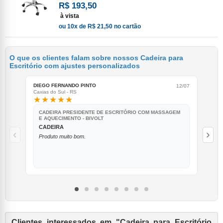
R$ 193,50
à vista
ou 10x de R$ 21,50 no cartão
O que os clientes falam sobre nossos Cadeira para
Escritório com ajustes personalizados
DIEGO FERNANDO PINTO
MAU
12/07
Caxias do Sul - RS
Varg
★★★★★
★
CADEIRA PRESIDENTE DE ESCRITÓRIO COM MASSAGEM
C
E AQUECIMENTO - BIVOLT
E 
CADEIRA
I
‹
›
V
Produto muito bom.
Nã
Clientes interessados em "Cadeira para Escritório