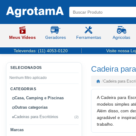
Meus Vídeos
Geradores
Ferramentas
Agricolas
Televendas:
(11) 4053-0120
Visite nossa Lo
Cadeira para
SELECIONADOS
Nenhum filtro aplicado
/
Cadeira para Escri
CATEGORIAS
A Cadeira para Escr
Casa, Camping e Piscinas
modelos simples até
Outras categorias
Além disso, com des
Cadeiras para Escritórios
(2)
agradável e inspira
trabalho.
Marcas