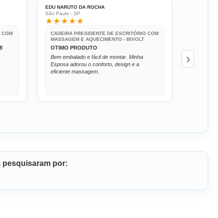
EDU NARUTO DA ROCHA
ERIKA VAN
São Paulo - SP
Jaguariúna 
★★★★★
★★★
O COM
CADEIRA PRESIDENTE DE ESCRITÓRIO COM
CADEIRA
MASSAGEM E AQUECIMENTO - BIVOLT
MASSAGE
8
OTIMO PRODUTO
CADEIR
›
Bem embalado e fácil de montar. Minha
A cadeir
Esposa adorou o conforto, design e a
esperado
eficiente massagem.
que o ate
excelente
massage
m pesquisaram por: