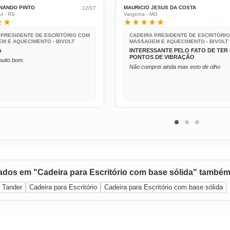
NANDO PINTO
MAURICIO JESUS DA COSTA
12/07
l - RS
Varginha - MG
★★
★★★★★
 PRESIDENTE DE ESCRITÓRIO COM
CADEIRA PRESIDENTE DE ESCRITÓRI
M E AQUECIMENTO - BIVOLT
MASSAGEM E AQUECIMENTO - BIVOLT
A
INTERESSANTE PELO FATO DE TER 
PONTOS DE VIBRAÇÃO
uito bom.
Não comprei ainda mas esto de olho
sados em "Cadeira para Escritório com base sólida" també
Tander
Cadeira para Escritório
Cadeira para Escritório com base sólida