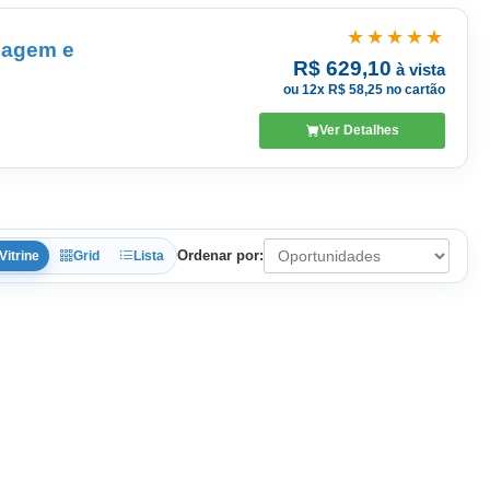
★★★★★
sagem e
R$ 629,10
à vista
ou 12x R$ 58,25 no cartão
Ver Detalhes
Ordenar por:
Vitrine
Grid
Lista