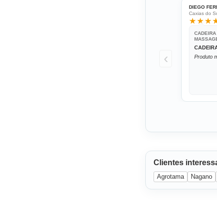
DIEGO FER
Caxias do Su
★★★
CADEIRA
MASSAGE
CADEIR
‹
Produto m
Clientes interes
Agrotama
Nagano