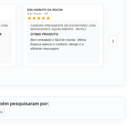
EDU NARUTO DA ROCHA
ERIKA VAN
São Paulo - SP
Jaguariúna 
★★★★★
★★★
O COM
CADEIRA PRESIDENTE DE ESCRITÓRIO COM
CADEIRA
MASSAGEM E AQUECIMENTO - BIVOLT
MASSAGE
8
OTIMO PRODUTO
CADEIR
›
Bem embalado e fácil de montar. Minha
A cadeir
Esposa adorou o conforto, design e a
esperado
eficiente massagem.
que o ate
excelente
massage
mbém pesquisaram por:
em