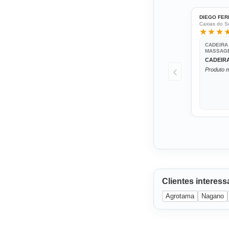
DIEGO FER
Caxias do Su
★★★
CADEIRA
MASSAGE
CADEIR
‹
Produto m
Clientes interes
Agrotama
Nagano