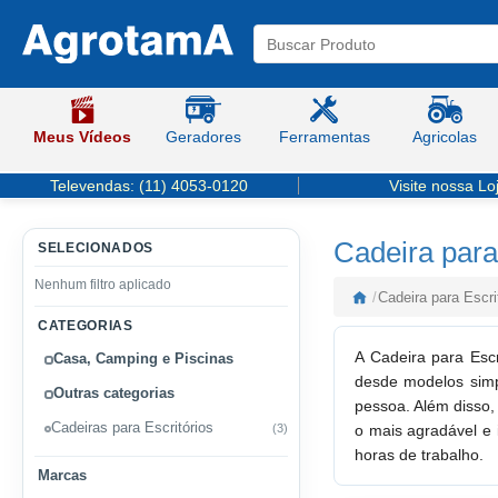
Meus Vídeos
Geradores
Ferramentas
Agricolas
Televendas:
(11) 4053-0120
Visite nossa Lo
Cadeira para
SELECIONADOS
Nenhum filtro aplicado
/
Cadeira para Escr
CATEGORIAS
A Cadeira para Esc
Casa, Camping e Piscinas
desde modelos simpl
Outras categorias
pessoa. Além disso,
Cadeiras para Escritórios
(3)
o mais agradável e 
horas de trabalho.
Marcas