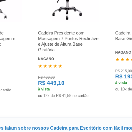
de
Cadeira Presidente com
Cadeira 
ssagem e
Massagem 7 Pontos Reclinável
Base Gir
t
e Ajuste de Altura Base
Giratória
NAGANO
NAGANO
★★★
★★★★★
R$ 215,00
R$ 19
R$ 499,00
R$ 449,10
à vista
à vista
ou 10x de
 cartão
ou 12x de R$ 41,58 no cartão
es falam sobre nossos Cadeira para Escritório com fácil m