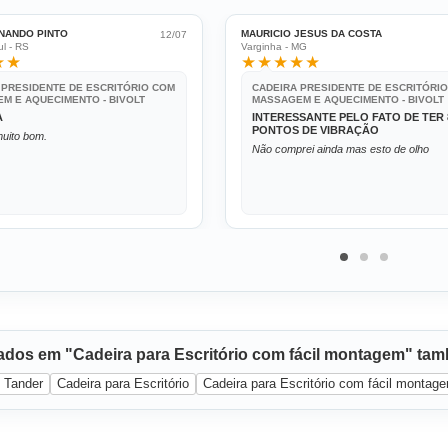
NANDO PINTO
MAURICIO JESUS DA COSTA
12/07
l - RS
Varginha - MG
★★
★★★★★
 PRESIDENTE DE ESCRITÓRIO COM
CADEIRA PRESIDENTE DE ESCRITÓRI
M E AQUECIMENTO - BIVOLT
MASSAGEM E AQUECIMENTO - BIVOLT
A
INTERESSANTE PELO FATO DE TER 
PONTOS DE VIBRAÇÃO
uito bom.
Não comprei ainda mas esto de olho
sados em "Cadeira para Escritório com fácil montagem" ta
Tander
Cadeira para Escritório
Cadeira para Escritório com fácil montag