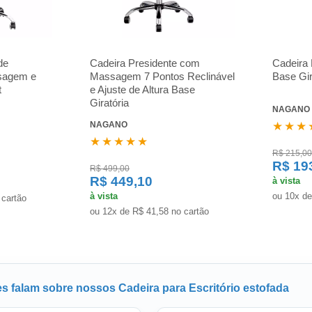
de
Cadeira Presidente com
Cadeira 
ssagem e
Massagem 7 Pontos Reclinável
Base Gir
t
e Ajuste de Altura Base
Giratória
NAGANO
NAGANO
★★★
★★★★★
R$ 215,00
R$ 19
R$ 499,00
R$ 449,10
à vista
à vista
ou 10x de
 cartão
ou 12x de R$ 41,58 no cartão
es falam sobre nossos Cadeira para Escritório estofada