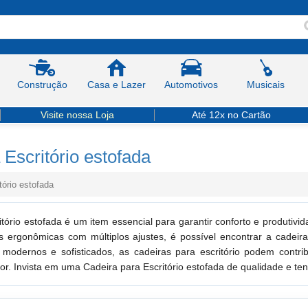
Construção
Casa e Lazer
Automotivos
Musicais
Visite nossa Loja
Até 12x no Cartão
 Escritório estofada
tório estofada
itório estofada é um item essencial para garantir conforto e produti
as ergonômicas com múltiplos ajustes, é possível encontrar a cadei
 modernos e sofisticados, as cadeiras para escritório podem contri
dor. Invista em uma Cadeira para Escritório estofada de qualidade e te