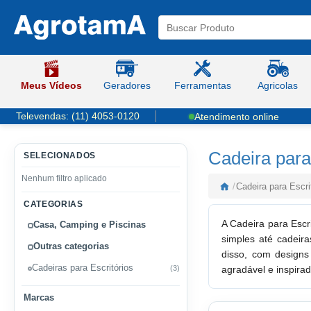
Meus Vídeos
Geradores
Ferramentas
Agricolas
Televendas:
(11) 4053-0120
Atendimento online
Cadeira para
SELECIONADOS
Nenhum filtro aplicado
/
Cadeira para Escri
CATEGORIAS
A Cadeira para Escr
Casa, Camping e Piscinas
simples até cadeir
Outras categorias
disso, com designs
Cadeiras para Escritórios
(3)
agradável e inspira
Marcas