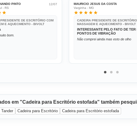
NANDO PINTO
MAURICIO JESUS DA COSTA
12/07
l - RS
Varginha - MG
★★
★★★★★
 PRESIDENTE DE ESCRITÓRIO COM
CADEIRA PRESIDENTE DE ESCRITÓRI
M E AQUECIMENTO - BIVOLT
MASSAGEM E AQUECIMENTO - BIVOLT
A
INTERESSANTE PELO FATO DE TER 
PONTOS DE VIBRAÇÃO
uito bom.
Não comprei ainda mas esto de olho
sados em "Cadeira para Escritório estofada" também pesqu
Tander
Cadeira para Escritório
Cadeira para Escritório estofada