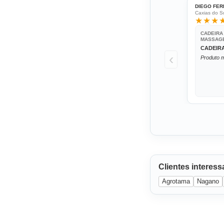
DIEGO FER
Caxias do Su
★★★
CADEIRA
MASSAGE
CADEIR
‹
Produto m
Clientes interes
Agrotama
Nagano