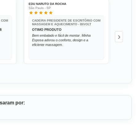
EDU NARUTO DA ROCHA
ERIKA VAN
São Paulo - SP
Jaguariúna 
★★★★★
★★★
O COM
CADEIRA PRESIDENTE DE ESCRITÓRIO COM
CADEIRA
MASSAGEM E AQUECIMENTO - BIVOLT
MASSAGE
8
OTIMO PRODUTO
CADEIR
›
Bem embalado e fácil de montar. Minha
A cadeir
Esposa adorou o conforto, design e a
esperado
eficiente massagem.
que o ate
excelente
massage
isaram por: