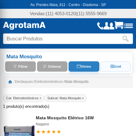
Av. Prestes Maia, 811 - Centro - Diadema - SP
Vendas:
(11) 4053-0120
|
(11) 5555-9669
Mata Mosquito
Filtrar
Ordenar
Vitrine
Grid
/
Destaques
/
Eletrodomésticos
/
Mata Mosquito
Cat: Eletrodomésticos ×
Subcat: Mata Mosquito ×
1 produto(s) encontrado(s)
Mata Mosquito Elétrico 16W
Nagano
★★★★★