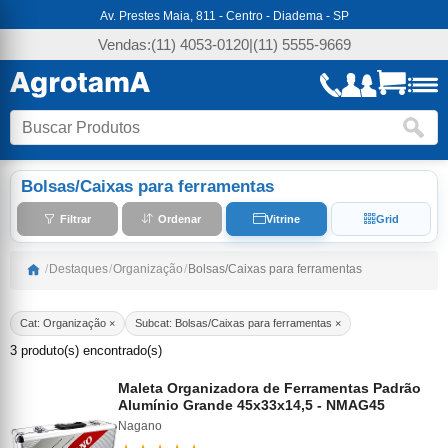
Av. Prestes Maia, 811 - Centro - Diadema - SP
Vendas:
(11) 4053-0120
|
(11) 5555-9669
Bolsas/Caixas para ferramentas
Filtrar
Ordenar
Vitrine
Grid
/
Destaques
/
Organização
/
Bolsas/Caixas para ferramentas
Cat: Organização ×
Subcat: Bolsas/Caixas para ferramentas ×
3 produto(s) encontrado(s)
Maleta Organizadora de Ferramentas Padrão
Alumínio Grande 45x33x14,5 - NMAG45
Nagano