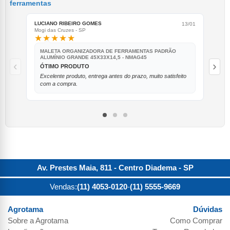
ferramentas
LUCIANO RIBEIRO GOMES
AMA
13/01
Mogi das Cruzes - SP
Sant
★★★★★
★
MALETA ORGANIZADORA DE FERRAMENTAS PADRÃO
B
ALUMÍNIO GRANDE 45X33X14,5 - NMAG45
I
‹
›
ÓTIMO PRODUTO
G
Excelente produto, entrega antes do prazo, muito satisfeito
Go
com a compra.
Av. Prestes Maia, 811 - Centro
Diadema
-
SP
Vendas:
(11) 4053-0120
-
(11) 5555-9669
Agrotama
Dúvidas
Sobre a
Agrotama
Como Comprar