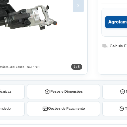
›
Calcule F
1 / 5
umática 1pol Longa - NCIPP1R
écnicas
Pesos e Dimensões
endedor
Opções de Pagamento
T