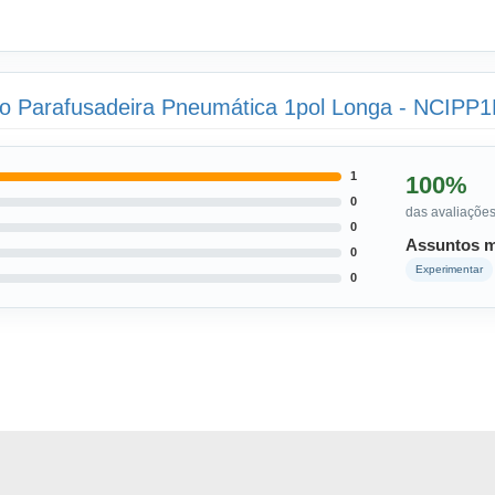
to Parafusadeira Pneumática 1pol Longa - NCIPP
1
100%
0
das avaliações
0
Assuntos m
0
Experimentar
0