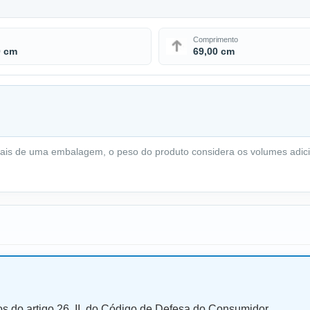
Comprimento
0 cm
69,00 cm
ais de uma embalagem, o peso do produto considera os volumes adici
mos do artigo 26, II, do Código de Defesa do Consumidor