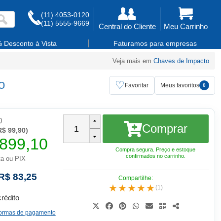
(11) 4053-0120
(11) 5555-9669
Central do Cliente
Meu Carrinho
 Desconto à Vista
Faturamos para empresas
Veja mais em
Chaves de Impacto
o
♡
Favoritar
Meus favoritos
0
0
Comprar
1
$ 99,90)
899,10
Compra segura. Preço e estoque
confirmados no carrinho.
ta ou PIX
R$ 83,25
★★★★★
(1)
crédito
 formas de pagamento