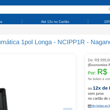
ja
Até 12x no Cartão
10%
umática 1pol Longa - NCIPP1R
-
Nagan
De:
R$ 999,0
(Economize R
R$ 
Por:
No boleto à vis
12x de 
ou
sem juros
no cartão de 
Ver todas as