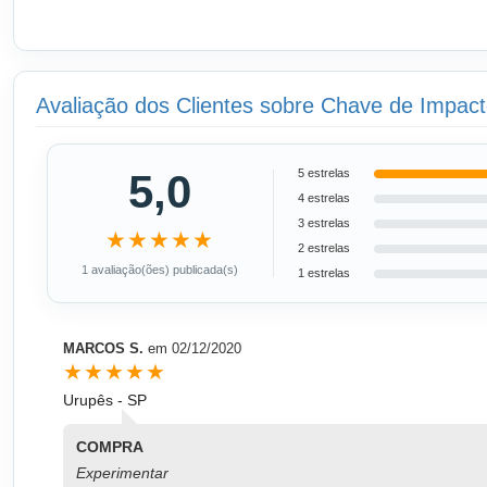
Avaliação dos Clientes sobre Chave de Impac
5,0
5 estrelas
4 estrelas
3 estrelas
★★★★★
2 estrelas
1 avaliação(ões) publicada(s)
1 estrelas
MARCOS S.
em
02/12/2020
★★★★★
Urupês - SP
COMPRA
Experimentar