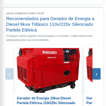
SELECIONADOS PARA VOCÊ
Recomendados para Gerador de Energia a
Diesel 8kva Trifásico 110v/220v Silenciado
Partida Elétrica
Compare outras opções relacionadas e encontre a alternativa mais
adequada para sua necessidade.
‹
›
Gerador de Energia 10kva Diesel
Gerador de 
Partida Elétrica 110/220v Silenciado
Partida Elét