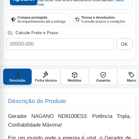
Loja oficial, nota fiscal e atendimento especializado.
Saiba
mais
Compra protegida
Trocas e devoluções
Acompanhamento até a entrega
Consulte prazos e condições
Calcule Frete e Prazo
OK
Descrição
Ficha técnica
Medidas
Garantia
Marca
Descrição do Produto
Gerador NAGANO ND8100ES3: Potência Tripla,
Confiabilidade Máxima!
Em um mundo onde a energia é vital, o Gerador de