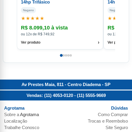
14hp Trifásico
14hp Monof
Nagano
Nagano
★★★★★
★★★★★
R$ 8.099,10 à vista
R$ 8.099,
ou 12x de R$ 749,92
ou 12x de R$ 
›
Ver produto
Ver produto
Av Prestes Maia, 811 - Centro
Diadema
-
SP
Vendas: (11) 4053-0120
- (11) 5555-9669
Agrotama
Dúvidas
Sobre a
Agrotama
Como Comprar
Localização
Trocas e Reembolso
Trabalhe Conosco
Site Seguro