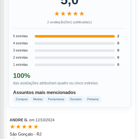
★★★★★
2 avaliação(ões) publicada(s)
5 estrelas
2
4 estrelas
0
3 estrelas
0
2 estrelas
0
1 estrelas
0
100%
das avaliações atribuíram quatro ou cinco estrelas.
Assuntos mais mencionados
Comprei
Muitas
Ferrametas
Gerador
Primeira
ANDRE G.
em
12/10/2024
★★★★★
São Gonçalo - RJ