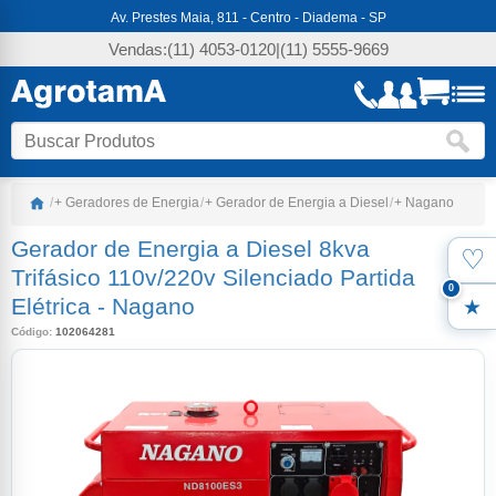
Av. Prestes Maia, 811 - Centro - Diadema - SP
Vendas:
(11) 4053-0120
|
(11) 5555-9669
/
+ Geradores de Energia
/
+ Gerador de Energia a Diesel
/
+ Nagano
Gerador de Energia a Diesel 8kva
♡
Favo
Trifásico 110v/220v Silenciado Partida
0
Elétrica
-
Nagano
Meus
Código:
102064281