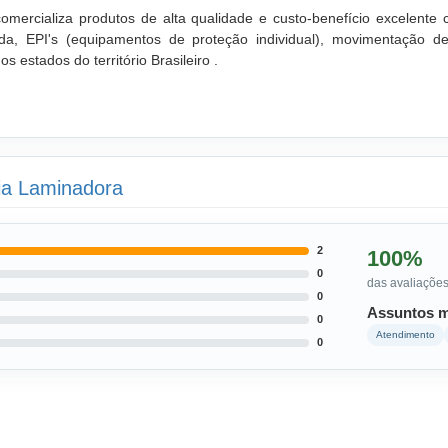
mercializa produtos de alta qualidade e custo-benefício excelent
olda, EPI's (equipamentos de proteção individual), movimentaçã
s estados do território Brasileiro .
pia Laminadora
2
100%
0
das avaliações
0
Assuntos m
0
Atendimento
0