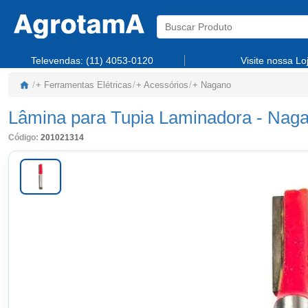
Televendas:
(11) 4053-0120
Visite nossa Lo
/
+ Ferramentas Elétricas
/
+ Acessórios
/
+ Nagano
Lâmina para Tupia Laminadora
-
Nag
Código:
201021314