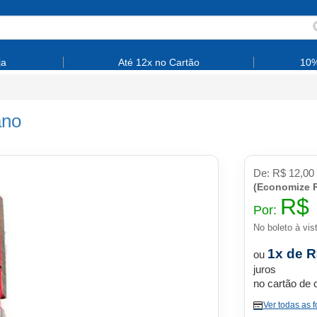
ja
Até 12x no Cartão
10%
ano
De:
R$ 12,00
(Economize R
R$ 
Por:
No boleto à vis
1x de R
ou
juros
no cartão de 
Ver todas as