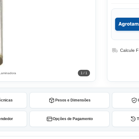
Calcule F
1 / 1
 Laminadora
écnicas
Pesos e Dimensões
endedor
Opções de Pagamento
T