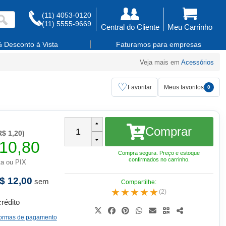
(11) 4053-0120
(11) 5555-9669
Central do Cliente
Meu Carrinho
 Desconto à Vista
Faturamos para empresas
Veja mais em
Acessórios
♡
Favoritar
Meus favoritos
0
Comprar
1
$ 1,20)
10,80
Compra segura. Preço e estoque
confirmados no carrinho.
ta ou PIX
$ 12,00
sem
★★★★★
(2)
crédito
 formas de pagamento