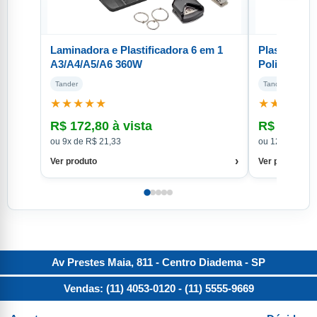
Laminadora e Plastificadora 6 em 1
Plastificad
A3/A4/A5/A6 360W
Poliselador
Tander
Tander
★★★★★
★★★★★
R$ 172,80 à vista
R$ 287,10
ou 9x de R$ 21,33
ou 12x de R$ 
›
Ver produto
Ver produto
Av Prestes Maia, 811 - Centro
Diadema
-
SP
Vendas: (11) 4053-0120
- (11) 5555-9669