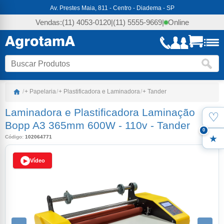
Av. Prestes Maia, 811 - Centro - Diadema - SP
Vendas:
(11) 4053-0120
|
(11) 5555-9669
|
Online
/
+ Papelaria
/
+ Plastificadora e Laminadora
/
+ Tander
Laminadora e Plastificadora Laminação
♡
Favo
Bopp A3 365mm 600W - 110v
-
Tander
0
Código:
102064771
Meus
Vídeo
▶