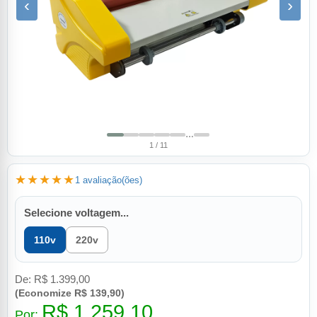
‹
›
…
1 / 11
★★★★★
1 avaliação(ões)
Selecione voltagem...
110v
220v
De:
R$ 1.399,00
(Economize R$ 139,90)
R$ 1.259,10
Por: