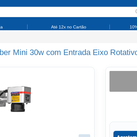
ja
Até 12x no Cartão
10%
ber Mini 30w com Entrada Eixo Rotativ