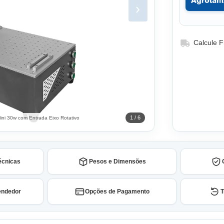
›
Calcule F
1 / 6
ini 30w com Entrada Eixo Rotativo
écnicas
Pesos e Dimensões
endedor
Opções de Pagamento
T