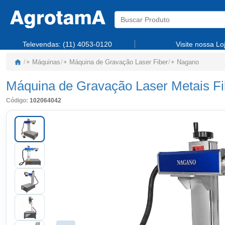
Televendas:
(11) 4053-0120
Visite nossa Lo
/
+ Máquinas
/
+ Máquina de Gravação Laser Fiber
/
+ Nagano
Máquina de Gravação Laser Metais Fi
Código:
102064042