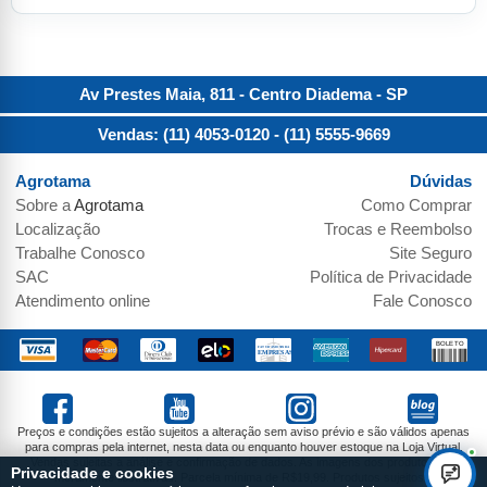
Av Prestes Maia, 811 - Centro
Diadema
-
SP
Vendas: (11) 4053-0120
- (11) 5555-9669
Agrotama
Dúvidas
Sobre a
Agrotama
Como Comprar
Localização
Trocas e Reembolso
Trabalhe Conosco
Site Seguro
SAC
Política de Privacidade
Atendimento online
Fale Conosco
Preços e condições estão sujeitos a alteração sem aviso prévio e são válidos apenas
para compras pela internet, nesta data ou enquanto houver estoque na Loja Virtual.
Vendas sujeitas a análise e confirmação de dados. As imagens dos produtos são
Privacidade e cookies
meramente ilustrativas. Parcela mínima de R$19,99. Produtos sujeitos a