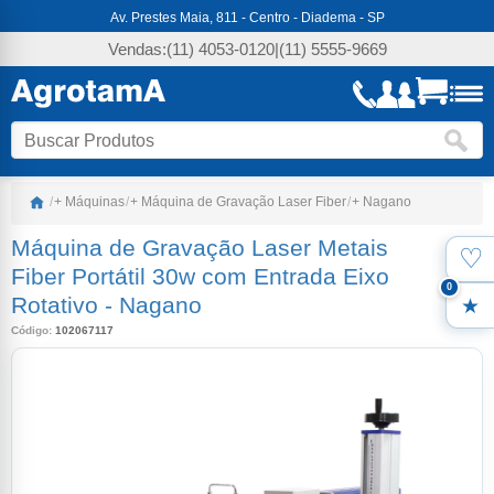
Av. Prestes Maia, 811 - Centro - Diadema - SP
Vendas:
(11) 4053-0120
|
(11) 5555-9669
/
+ Máquinas
/
+ Máquina de Gravação Laser Fiber
/
+ Nagano
Máquina de Gravação Laser Metais
♡
Favo
Fiber Portátil 30w com Entrada Eixo
0
Rotativo
-
Nagano
Meus
Código:
102067117