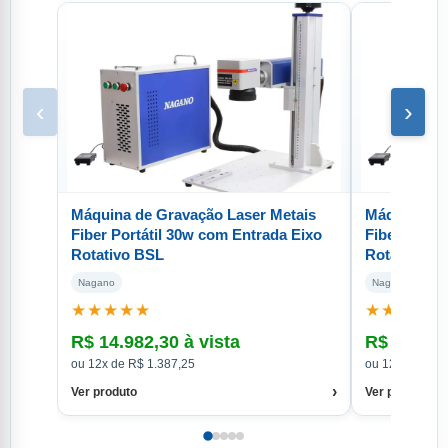
‹
›
Máquina de Gravação Laser Metais
Máquina de
Fiber Portátil 30w com Entrada Eixo
Fiber Portá
Rotativo BSL
Rotativo B
Nagano
Nagano
★★★★★
★★★★★
R$ 14.982,30 à vista
R$ 12.599
ou 12x de R$ 1.387,25
ou 12x de R$ 1
›
Ver produto
Ver produto