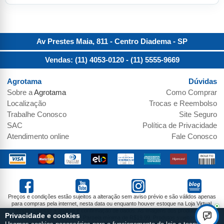
Av Prestes Maia, 811 - Centro
Diadema
-
SP
Vendas: (11) 4053-0120
- (11) 5555-9669
Agrotama
Dúvidas
Sobre a
Agrotama
Como Comprar
Localização
Trocas e Reembolso
Trabalhe Conosco
Site Seguro
SAC
Política de Privacidade
Atendimento online
Fale Conosco
Preços e condições estão sujeitos a alteração sem aviso prévio e são válidos apenas
para compras pela internet, nesta data ou enquanto houver estoque na Loja Virtual.
Vendas sujeitas a análise e confirmação de dados. As imagens dos produtos são
Privacidade e cookies
meramente ilustrativas. Parcela mínima de R$19,99. Produtos sujeitos a