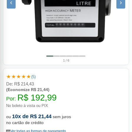
‹
›
1 / 6
★★★★★
(5)
De:
R$ 214,43
(Economize R$ 21,44)
R$ 192,99
Por:
No boleto à vista ou PIX
10x de R$ 21,44
ou
sem juros
no cartão de crédito
Ver todas as formas de pagamento