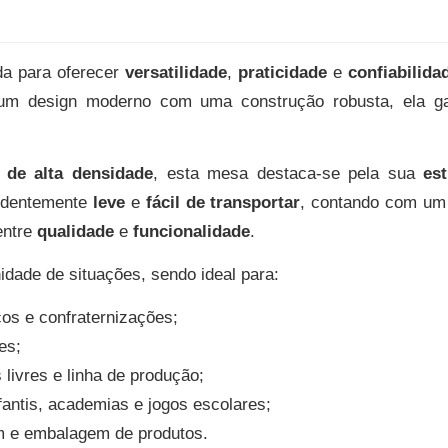
da para oferecer
versatilidade
,
praticidade
e
confiabilida
 um design moderno com uma construção robusta, ela g
o de alta densidade
, esta mesa destaca-se pela sua
es
endentemente
leve
e
fácil de transportar
, contando com u
 entre
qualidade
e
funcionalidade
.
idade de situações, sendo ideal para:
cos e confraternizações;
es;
s livres e linha de produção;
nfantis, academias e jogos escolares;
m e embalagem de produtos.