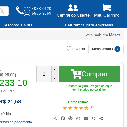
(11) 4053-0120
(11) 5555-9669
Central do Cliente
Meu Carrinho
 Desconto à Vista
Faturamos para empresas
Veja mais em
Mesas
♡
Favoritar
Meus favoritos
0
0
Comprar
1
$ 25,90)
233,10
Compra segura. Preço e estoque
confirmados no carrinho.
ta ou PIX
R$ 21,58
★★★★★
(3)
crédito
 formas de pagamento