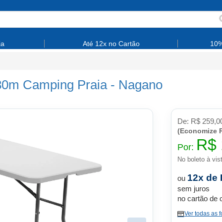
ja
Até 12x no Cartão
10%
.80m Camping Praia
-
Nagano
De:
R$ 259,0
(Economize R
R$ 
Por:
No boleto à vis
12x de 
ou
sem juros
no cartão de 
Ver todas as