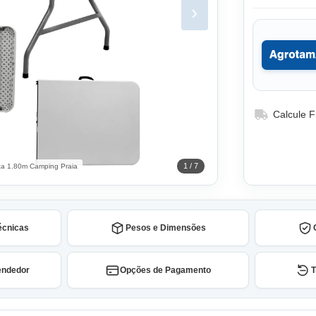
›
Calcule F
1 / 7
eta 1.80m Camping Praia
écnicas
Pesos e Dimensões
endedor
Opções de Pagamento
T