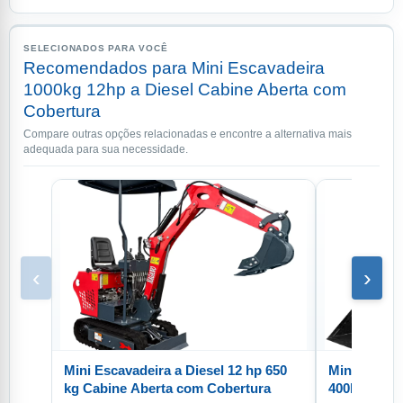
SELECIONADOS PARA VOCÊ
Recomendados para Mini Escavadeira
1000kg 12hp a Diesel Cabine Aberta com
Cobertura
Compare outras opções relacionadas e encontre a alternativa mais
adequada para sua necessidade.
‹
›
Mini Escavadeira a Diesel 12 hp 650
Mini Pá Car
kg Cabine Aberta com Cobertura
400KG Eleva