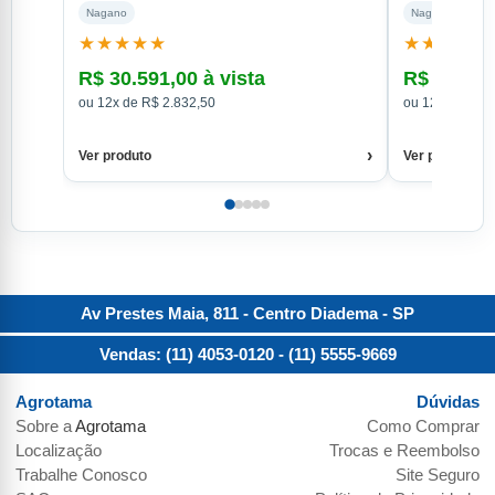
Nagano
Nagano
★★★★★
★★★★
R$ 30.591,00 à vista
R$ 29.691
ou 12x de R$ 2.832,50
ou 12x de R$ 2
›
Ver produto
Ver produto
Av Prestes Maia, 811 - Centro
Diadema
-
SP
Vendas: (11) 4053-0120
- (11) 5555-9669
Agrotama
Dúvidas
Sobre a
Agrotama
Como Comprar
Localização
Trocas e Reembolso
Trabalhe Conosco
Site Seguro