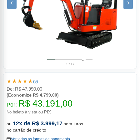
‹
›
…
1 / 17
★★★★★
(9)
De:
R$ 47.990,00
(Economize R$ 4.799,00)
R$ 43.191,00
Por:
No boleto à vista ou PIX
12x de R$ 3.999,17
ou
sem juros
no cartão de crédito
Ver todas as formas de pagamento