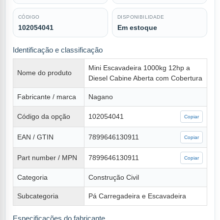
CÓDIGO
DISPONIBILIDADE
102054041
Em estoque
Identificação e classificação
Mini Escavadeira 1000kg 12hp a
Nome do produto
Diesel Cabine Aberta com Cobertura
Fabricante / marca
Nagano
Código da opção
102054041
Copiar
EAN / GTIN
7899646130911
Copiar
Part number / MPN
7899646130911
Copiar
Categoria
Construção Civil
Subcategoria
Pá Carregadeira e Escavadeira
Especificações do fabricante