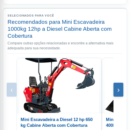
SELECIONADOS PARA VOCÊ
Recomendados para Mini Escavadeira
1000kg 12hp a Diesel Cabine Aberta com
Cobertura
Compare outras opções relacionadas e encontre a alternativa mais
adequada para sua necessidade.
‹
›
Mini Escavadeira a Diesel 12 hp 650
Mini Pá Car
kg Cabine Aberta com Cobertura
400KG Eleva