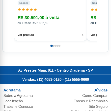
Nagano
Nagano
★★★★★
★★★★
R$ 30.591,00 à vista
R$ 29.691
ou 12x de R$ 2.832,50
ou 12x de R$ 2
›
Ver produto
Ver produto
Av Prestes Maia, 811 - Centro
Diadema
-
SP
Vendas: (11) 4053-0120
- (11) 5555-9669
Agrotama
Dúvidas
Sobre a
Agrotama
Como Comprar
Localização
Trocas e Reembolso
Trabalhe Conosco
Site Seguro