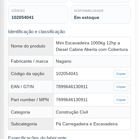
CÓDIGO
DISPONIBILIDADE
102054041
Em estoque
Identificação e classificação
Mini Escavadeira 1000kg 12hp a
Nome do produto
Diesel Cabine Aberta com Cobertura
Fabricante / marca
Nagano
Código da opção
102054041
Copiar
EAN / GTIN
7899646130911
Copiar
Part number / MPN
7899646130911
Copiar
Categoria
Construção Civil
Subcategoria
Pá Carregadeira e Escavadeira
Especificações do fabricante