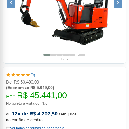
‹
›
…
1 / 17
★★★★★
(9)
De:
R$ 50.490,00
(Economize R$ 5.049,00)
R$ 45.441,00
Por:
No boleto à vista ou PIX
12x de R$ 4.207,50
ou
sem juros
no cartão de crédito
Ver todas as formas de pagamento