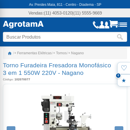
Av. Prestes Maia, 811 - Centro - Diadema - SP
Vendas:
(11) 4053-0120
|
(11) 5555-9669
/
+ Ferramentas Elétricas
/
+ Tornos
/
+ Nagano
Torno Furadeira Fresadora Monofásico
♡
Favo
3 em 1 550W 220V
-
Nagano
0
Código:
102070077
Meus