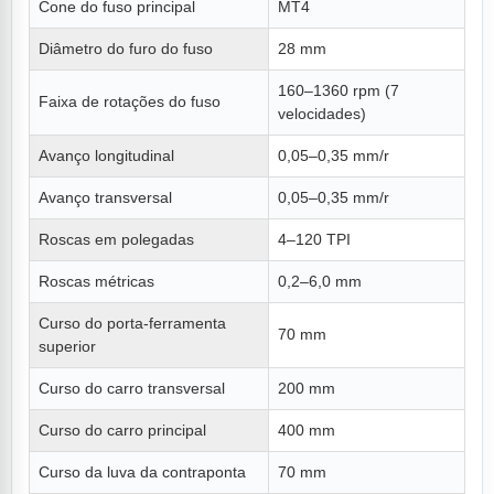
Cone do fuso principal
MT4
Diâmetro do furo do fuso
28 mm
160–1360 rpm (7
Faixa de rotações do fuso
velocidades)
Avanço longitudinal
0,05–0,35 mm/r
Avanço transversal
0,05–0,35 mm/r
Roscas em polegadas
4–120 TPI
Roscas métricas
0,2–6,0 mm
Curso do porta-ferramenta
70 mm
superior
Curso do carro transversal
200 mm
Curso do carro principal
400 mm
Curso da luva da contraponta
70 mm