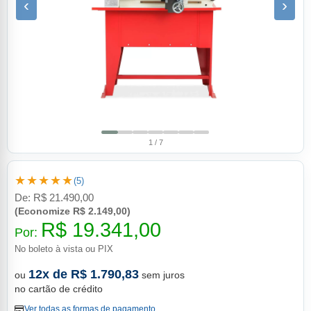
‹
›
1 / 7
★★★★★
(5)
De:
R$ 21.490,00
(Economize R$ 2.149,00)
R$ 19.341,00
Por:
No boleto à vista ou PIX
12x de R$ 1.790,83
ou
sem juros
no cartão de crédito
Ver todas as formas de pagamento