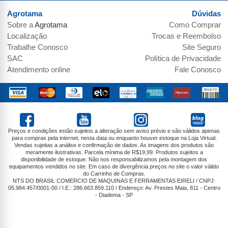
Agrotama
Dúvidas
Sobre a
Agrotama
Como Comprar
Localização
Trocas e Reembolso
Trabalhe Conosco
Site Seguro
SAC
Política de Privacidade
Atendimento online
Fale Conosco
Preços e condições estão sujeitos a alteração sem aviso prévio e são válidos apenas
para compras pela internet, nesta data ou enquanto houver estoque na Loja Virtual.
Vendas sujeitas a análise e confirmação de dados. As imagens dos produtos são
meramente ilustrativas. Parcela mínima de R$19,99. Produtos sujeitos a
disponibilidade de estoque. Não nos responsabilizamos pela montagem dos
equipamentos vendidos no site. Em caso de divergência preços no site o valor válido
do Carrinho de Compras.
NTS DO BRASIL COMERCIO DE MAQUINAS E FERRAMENTAS EIRELI / CNPJ:
05.984.457/0001-00 / I.E.: 286.663.859.110 / Endereço: Av. Prestes Maia, 811 - Centro
- Diadema - SP