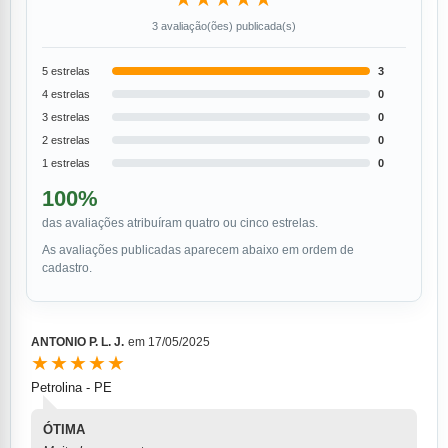
3 avaliação(ões) publicada(s)
5 estrelas
3
4 estrelas
0
3 estrelas
0
2 estrelas
0
1 estrelas
0
100%
das avaliações atribuíram quatro ou cinco estrelas.
As avaliações publicadas aparecem abaixo em ordem de
cadastro.
ANTONIO P. L. J.
em
17/05/2025
★★★★★
Petrolina - PE
ÓTIMA