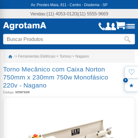
Av. Prestes Maia, 811 - Centro - Diadema - SP
Vendas:
(11) 4053-0120
|
(11) 5555-9669
/
+ Ferramentas Elétricas
/
+ Tornos
/
+ Nagano
Torno Mecânico com Caixa Norton
♡
Favo
750mm x 230mm 750w Monofásico
0
220v
-
Nagano
Meus
Código:
NTM750R