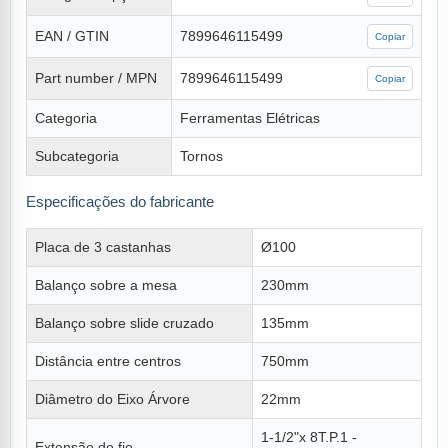
EAN / GTIN
7899646115499
Copiar
Part number / MPN
7899646115499
Copiar
Categoria
Ferramentas Elétricas
Subcategoria
Tornos
Especificações do fabricante
Placa de 3 castanhas
Ø100
Balanço sobre a mesa
230mm
Balanço sobre slide cruzado
135mm
Distância entre centros
750mm
Diâmetro do Eixo Árvore
22mm
1-1/2"x 8T.P.1 -
Extensão do fio