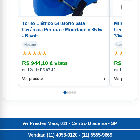
Torno Elétrico Giratório para
Mini Torno E
Cerâmica Pintura e Modelagem 350w
Cerâmica Pi
- Bivolt
30w
Nagano
Nagano
★★★★★
★★★★★
R$ 944,10 à vista
R$ 189,90
ou 12x de R$ 87,42
ou 10x de R$ 
›
Ver produto
Ver produto
Av Prestes Maia, 811 - Centro
Diadema
-
SP
Vendas: (11) 4053-0120
- (11) 5555-9669