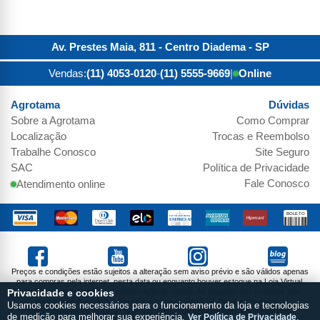
Av. Prestes Maia, 811 - Centro
Diadema
-
SP
Vendas:
(11) 4053-0120
-
(11) 5555-9669
|
Online
Agrotama
Dúvidas
Sobre a
Agrotama
Como Comprar
Localização
Trocas e Reembolso
Trabalhe Conosco
Site Seguro
SAC
Política de Privacidade
Fale Conosco
Atendimento online
Preços e condições estão sujeitos a alteração sem aviso prévio e são válidos apenas
para compras pela internet, nesta data ou enquanto houver estoque na Loja Virtual.
Vendas sujeitas a análise e confirmação de dados. As imagens dos produtos são
Privacidade e cookies
meramente ilustrativas. Parcela mínima de R$19,99. Produtos sujeitos a
Usamos cookies necessários para o funcionamento da loja e tecnologias
disponibilidade de estoque. Não nos responsabilizamos pela montagem dos
de medição para melhorar sua experiência.
Ver Política de Privacidade
.