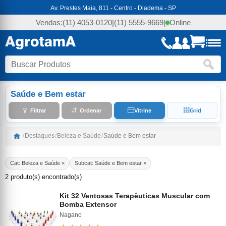
Av. Prestes Maia, 811 - Centro - Diadema - SP
Vendas:
(11) 4053-0120
|
(11) 5555-9669
|
Online
Saúde e Bem estar
Filtrar
Ordenar
Vitrine
Grid
/
Destaques
/
Beleza e Saúde
/
Saúde e Bem estar
Cat: Beleza e Saúde ×
Subcat: Saúde e Bem estar ×
2 produto(s) encontrado(s)
Kit 32 Ventosas Terapêuticas Muscular com
Bomba Extensor
Nagano