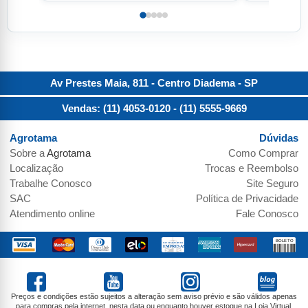
Av Prestes Maia, 811 - Centro
Diadema
-
SP
Vendas: (11) 4053-0120
- (11) 5555-9669
Agrotama
Dúvidas
Sobre a
Agrotama
Como Comprar
Localização
Trocas e Reembolso
Trabalhe Conosco
Site Seguro
SAC
Política de Privacidade
Atendimento online
Fale Conosco
Preços e condições estão sujeitos a alteração sem aviso prévio e são válidos apenas
para compras pela internet, nesta data ou enquanto houver estoque na Loja Virtual.