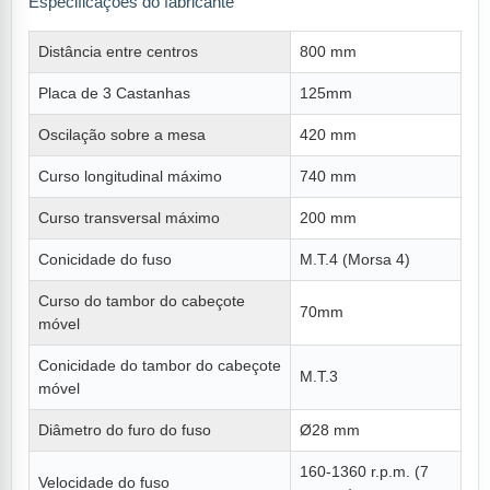
Especificações do fabricante
Distância entre centros
800 mm
Placa de 3 Castanhas
125mm
Oscilação sobre a mesa
420 mm
Curso longitudinal máximo
740 mm
Curso transversal máximo
200 mm
Conicidade do fuso
M.T.4 (Morsa 4)
Curso do tambor do cabeçote
70mm
móvel
Conicidade do tambor do cabeçote
M.T.3
móvel
Diâmetro do furo do fuso
Ø28 mm
160-1360 r.p.m. (7
Velocidade do fuso