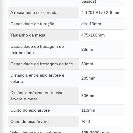
passos)
A rosca pode ser cortada
4-120T.P.I./0.2-6 mm
Capacidade de furação
dia. 13mm
Tamanho da mesa
475x160mm
Capacidade de fresagem de
28mm
extremidade
Capacidade de fresagem de face
80mm
Distância entre eixo árvore e
285mm
coluna
Distância máxima entre eixo
306mm
árvore e mesa
Curso do eixo árvore
110mm
Cone do eixo árvore
MT3
Velocidades do eixo árvore
125-3000r.p.m.