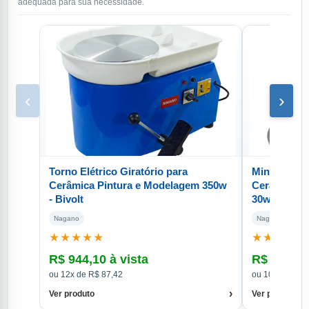
adequada para sua necessidade.
‹
›
Torno Elétrico Giratório para
Mini Torno E
Cerâmica Pintura e Modelagem 350w
Cerâmica Pi
- Bivolt
30w
Nagano
Nagano
★★★★★
★★★★★
R$ 944,10 à vista
R$ 189,90
ou 12x de R$ 87,42
ou 10x de R$ 
›
Ver produto
Ver produto