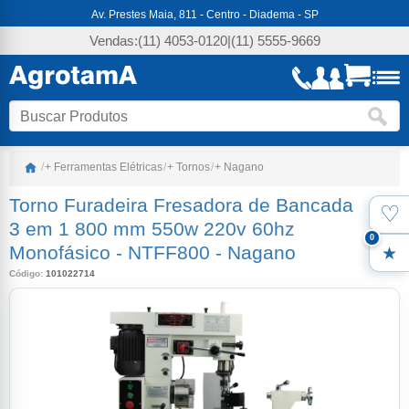
Av. Prestes Maia, 811 - Centro - Diadema - SP
Vendas:
(11) 4053-0120
|
(11) 5555-9669
/
+ Ferramentas Elétricas
/
+ Tornos
/
+ Nagano
Torno Furadeira Fresadora de Bancada
♡
Favo
3 em 1 800 mm 550w 220v 60hz
0
Monofásico - NTFF800
-
Nagano
Meus
Código:
101022714